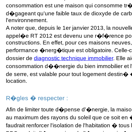
consommation est une maison qui consomme tr�
d�gageant qu'une faible taux de dioxyde de carb
l'environnement.
A noter que, depuis le 1er janvier 2013, la nouve
appel�e RT 2012 est devenu une r�f�rence pour
constructions. En effet, pour ces maisons neuves,
performance �nerg�tique est obligatoire. Celle-c
dossier de
diagnostic technique immobilier
. Elle a
consommation d��nergie du bien immobilier et l
de serre, est valable pour tout logement destin� 
location.
R�gles � respecter :
Afin de limiter toute d�pense d'�nergie, la mais
au maximum des rayons du soleil que ce soit en �t
faudrait renforcer l'isolation de l'habitation � tou