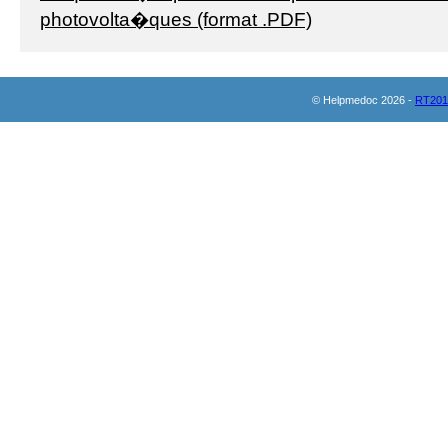
photovolta�ques (format .PDF)
© Helpmedoc 2026 -
RT201